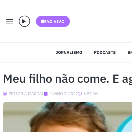
AO VIVO
JORNALISMO
PODCASTS
E
Meu filho não come. E a
PRISCILA.MARCAL
JUNHO 2, 2022
6:57 AM