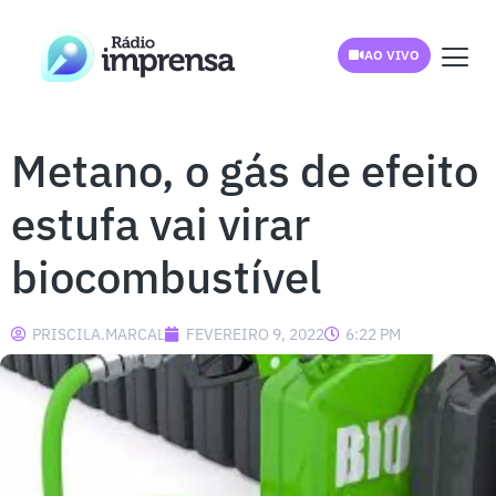
AO VIVO
Metano, o gás de efeito
estufa vai virar
biocombustível
PRISCILA.MARCAL
FEVEREIRO 9, 2022
6:22 PM