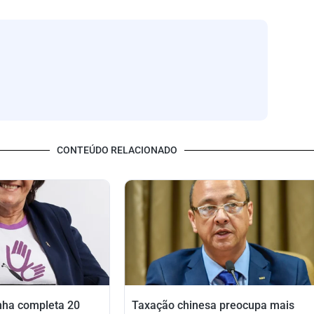
para
baixo
para
aumentar
ou
diminuir
o
volume.
CONTEÚDO RELACIONADO
nha completa 20
Taxação chinesa preocupa mais