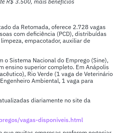
té R$ 3.500, mais benefícios
tado da Retomada, oferece 2.728 vagas
oas com deficiência (PCD), distribuídas
e limpeza, empacotador, auxiliar de
m o Sistema Nacional do Emprego (Sine),
 ensino superior completo. Em Anápolis
cêutico), Rio Verde (1 vaga de Veterinário
 Engenheiro Ambiental, 1 vaga para
atualizadas diariamente no site da
pregos/vagas-disponiveis.html
do que muitas empresas preferem negociar