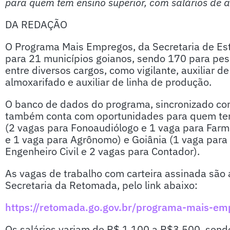
para quem tem ensino superior, com salários de a
DA REDAÇÃO
O Programa Mais Empregos, da Secretaria de Es
para 21 municípios goianos, sendo 170 para pess
entre diversos cargos, como vigilante, auxiliar d
almoxarifado e auxiliar de linha de produção.
O banco de dados do programa, sincronizado co
também conta com oportunidades para quem tem
(2 vagas para Fonoaudiólogo e 1 vaga para Farma
e 1 vaga para Agrônomo) e Goiânia (1 vaga para
Engenheiro Civil e 2 vagas para Contador).
As vagas de trabalho com carteira assinada são 
Secretaria da Retomada, pelo link abaixo:
https://retomada.go.gov.br/programa-mais-em
Os salários variam de R$ 1.100 a R$3.500, sen