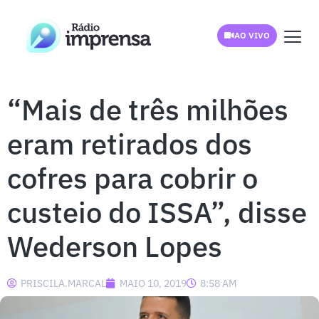
AO VIVO
“Mais de três milhões
eram retirados dos
cofres para cobrir o
custeio do ISSA”, disse
Wederson Lopes
PRISCILA.MARCAL
MAIO 10, 2019
8:58 AM