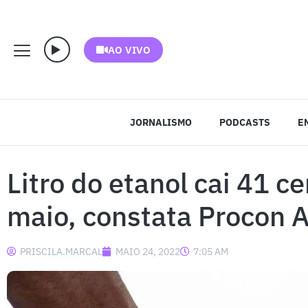
AO VIVO
JORNALISMO
PODCASTS
E
Litro do etanol cai 41 ce
maio, constata Procon 
PRISCILA.MARCAL
MAIO 24, 2022
7:05 AM