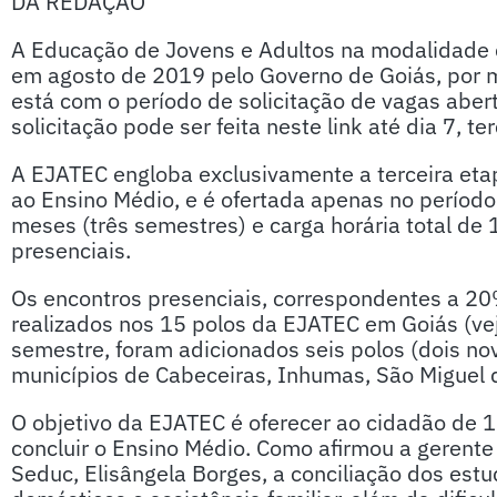
DA REDAÇÃO
A Educação de Jovens e Adultos na modalidade d
em agosto de 2019 pelo Governo de Goiás, por m
está com o período de solicitação de vagas abe
solicitação pode ser feita neste link até dia 7, ter
A EJATEC engloba exclusivamente a terceira et
ao Ensino Médio, e é ofertada apenas no períod
meses (três semestres) e carga horária total de 
presenciais.
Os encontros presenciais, correspondentes a 20%
realizados nos 15 polos da EJATEC em Goiás (veja
semestre, foram adicionados seis polos (dois no
municípios de Cabeceiras, Inhumas, São Miguel d
O objetivo da EJATEC é oferecer ao cidadão de 
concluir o Ensino Médio. Como afirmou a gerent
Seduc, Elisângela Borges, a conciliação dos est