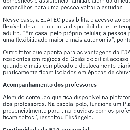
domésticos e assistência familiar, além da difi
empecilhos para uma pessoa voltar a estudar.
Nesse caso, a EJATEC possibilita o acesso ao co
flexível, de acordo com a disponibilidade de te
adulto. “Em casa, pelo próprio celular, a pessoa 
uma flexibilidade maior e mais autonomia”, pont
Outro fator que aponta para as vantagens da EJ
residentes em regiões de Goiás de difícil acess
quando é mais complicado o deslocamento diário
praticamente ficam isoladas em épocas de chuva
Acompanhamento dos professores
Além do conteúdo que fica disponível na platafo
dos professores. Na escola-polo, funciona um Pl
presencialmente para tirar dúvidas com os prof
ficam soltos”, ressaltou Elisângela.
Continuidade da EJA presencial