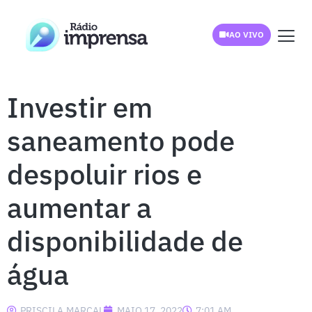
AO VIVO
Investir em
saneamento pode
despoluir rios e
aumentar a
disponibilidade de
água
PRISCILA.MARCAL
MAIO 17, 2022
7:01 AM