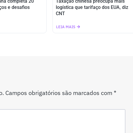
nha completa 20
Taxação chinesa preocupa mais
ços e desafios
logística que tarifaço dos EUA, diz
CNT
LEIA MAIS
o.
Campos obrigatórios são marcados com
*