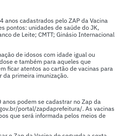
 74 anos cadastrados pelo ZAP da Vacina
tes pontos: unidades de saúde do JK,
nco de Leite; CMTT; Ginásio Internacional
nação de idosos com idade igual ou
a dose e também para aqueles que
 ficar atentos ao cartão de vacinas para
ir da primeira imunização.
70 anos podem se cadastrar no Zap da
gov.br/portal/zapdaprefeitura/. As vacinas
pos que será informada pelos meios de
sar o Zap da Vacina de segunda a sexta,