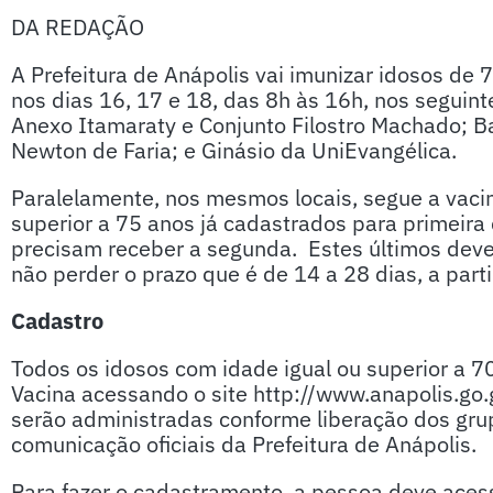
DA REDAÇÃO
A Prefeitura de Anápolis vai imunizar idosos de
nos dias 16, 17 e 18, das 8h às 16h, nos seguin
Anexo Itamaraty e Conjunto Filostro Machado; Ba
Newton de Faria; e Ginásio da UniEvangélica.
Paralelamente, nos mesmos locais, segue a vaci
superior a 75 anos já cadastrados para primeir
precisam receber a segunda. Estes últimos devem
não perder o prazo que é de 14 a 28 dias, a part
Cadastro
Todos os idosos com idade igual ou superior a 
Vacina acessando o site http://www.anapolis.go.
serão administradas conforme liberação dos gru
comunicação oficiais da Prefeitura de Anápolis.
Para fazer o cadastramento, a pessoa deve aces