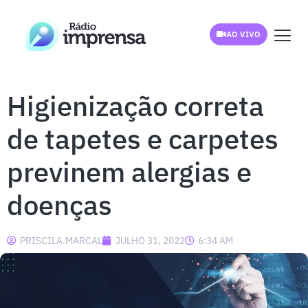
AO VIVO
Higienização correta
de tapetes e carpetes
previnem alergias e
doenças
PRISCILA.MARCAL
JULHO 31, 2022
6:34 AM