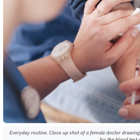
Everyday routine. Close up shot of a female doctor drawin
for the blood test 