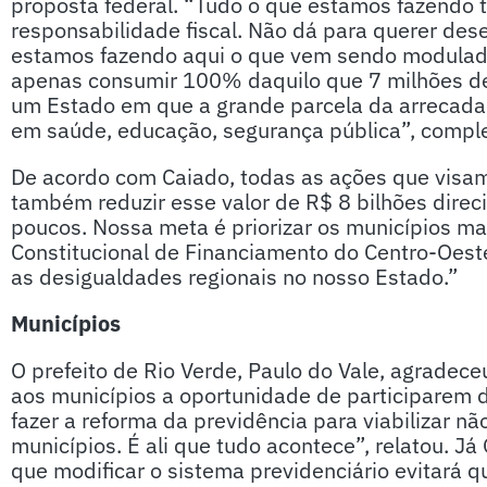
proposta federal. “Tudo o que estamos fazendo t
responsabilidade fiscal. Não dá para querer dese
estamos fazendo aqui o que vem sendo modulad
apenas consumir 100% daquilo que 7 milhões d
um Estado em que a grande parcela da arrecadaç
em saúde, educação, segurança pública”, compl
De acordo com Caiado, todas as ações que visam
também reduzir esse valor de R$ 8 bilhões direci
poucos. Nossa meta é priorizar os municípios m
Constitucional de Financiamento do Centro-Oeste
as desigualdades regionais no nosso Estado.”
Municípios
O prefeito de Rio Verde, Paulo do Vale, agradec
aos municípios a oportunidade de participarem
fazer a reforma da previdência para viabilizar nã
municípios. É ali que tudo acontece”, relatou. Já 
que modificar o sistema previdenciário evitará q