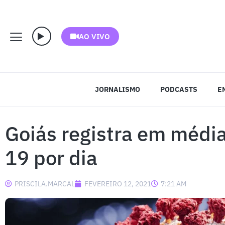
AO VIVO
JORNALISMO
PODCASTS
E
Goiás registra em médi
19 por dia
PRISCILA.MARCAL
FEVEREIRO 12, 2021
7:21 AM