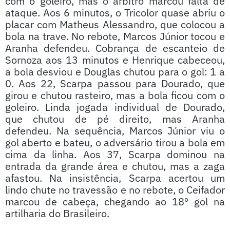
com o goleiro, mas o árbitro marcou falta de
ataque. Aos 6 minutos, o Tricolor quase abriu o
placar com Matheus Alessandro, que colocou a
bola na trave. No rebote, Marcos Júnior tocou e
Aranha defendeu. Cobrança de escanteio de
Sornoza aos 13 minutos e Henrique cabeceou,
a bola desviou e Douglas chutou para o gol: 1 a
0. Aos 22, Scarpa passou para Dourado, que
girou e chutou rasteiro, mas a bola ficou com o
goleiro. Linda jogada individual de Dourado,
que chutou de pé direito, mas Aranha
defendeu. Na sequência, Marcos Júnior viu o
gol aberto e bateu, o adversário tirou a bola em
cima da linha. Aos 37, Scarpa dominou na
entrada da grande área e chutou, mas a zaga
afastou. Na insistência, Scarpa acertou um
lindo chute no travessão e no rebote, o Ceifador
marcou de cabeça, chegando ao 18º gol na
artilharia do Brasileiro.