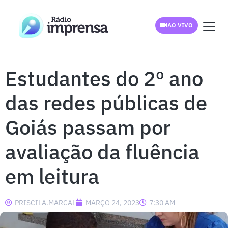
AO VIVO
Estudantes do 2º ano
das redes públicas de
Goiás passam por
avaliação da fluência
em leitura
PRISCILA.MARCAL
MARÇO 24, 2023
7:30 AM