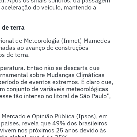
ar. Após os sinais sonoros, da passagem
 aceleração do veículo, mantendo a
 de terra
cional de Meteorologia (Inmet) Mamedes
nadas ao avanço de construções
s de terra.
peratura. Então não se descarta que
ernamental sobre Mudanças Climáticas
ríodo de eventos extremos. É claro que,
um conjunto de variáveis meteorológicas
se tão intenso no litoral de São Paulo”,
e Mercado e Opinião Pública (Ipsos), em
aíses, revela que 49% dos brasileiros
 vivem nos próximos 25 anos devido às