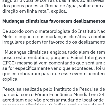
segurar o volante com as duas mãos ao atravess
dos pneus por essa lâmina de água, voltar com a
direção em linha reta”, explica.
Mudanças climáticas favorecem deslizamentos
De acordo com o meteorologista do Instituto Na
Melo, o impacto das mudanças climáticas combi
irregulares podem ter favorecido os deslizamento
“Mudanças climáticas engloba tudo além de tem
possa estar embutido, porque o Painel Intergov
(IPCC) mesmo já vem comentando que será um pe
se for especificamente ver o que aconteceu, foi 
que corroboraram para que esse evento aconteces
explica.
Pesquisa realizada pelo Instituto de Pesquisa d
parceria com o Fórum Econômico Mundial em 34 p
acreditam que vão precisar mudar de local onde