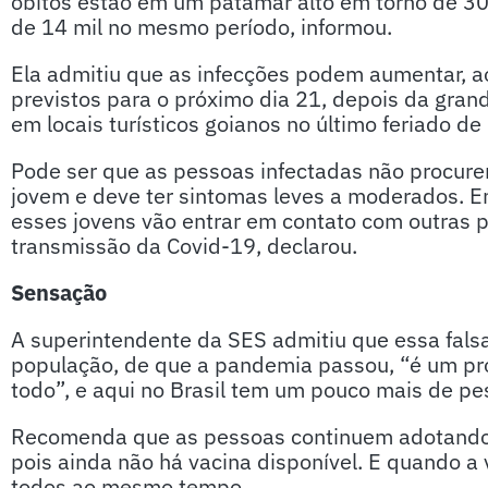
óbitos estão em um patamar alto em torno de 30
de 14 mil no mesmo período, informou.
Ela admitiu que as infecções podem aumentar, ao
previstos para o próximo dia 21, depois da gra
em locais turísticos goianos no último feriado d
Pode ser que as pessoas infectadas não procurem
jovem e deve ter sintomas leves a moderados. En
esses jovens vão entrar em contato com outras
transmissão da Covid-19, declarou.
Sensação
A superintendente da SES admitiu que essa fals
população, de que a pandemia passou, “é um pr
todo”, e aqui no Brasil tem um pouco mais de pe
Recomenda que as pessoas continuem adotando 
pois ainda não há vacina disponível. E quando a 
todos ao mesmo tempo.