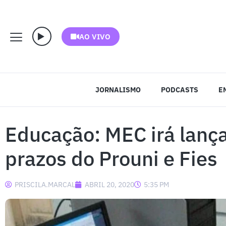
AO VIVO
JORNALISMO
PODCASTS
E
Educação: MEC irá lança
prazos do Prouni e Fies
PRISCILA.MARCAL
ABRIL 20, 2020
5:35 PM