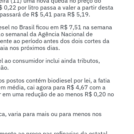
feira (11) uma nova queda no preço do
 0,22 por litro passa a valer a partir desta
 passará
de R$ 5,41 para R$ 5,19.
iesel no Brasil ficou em R$ 7,51 na semana
ão semanal da Agência Nacional de
rente ao período antes dos dois cortes da
aia nos próximos dias.
el ao consumidor inclui ainda tributos,
ção.
 postos contém biodiesel por lei, a fatia
 em média, cai agora para R$ 4,67 com a
car em uma redução de ao menos R$ 0,20 no
ica, varia para mais ou para menos nos
ente ao preço nas refinarias da estatal,