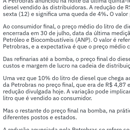
A
Petrobras anunciou na noite da última quinta-
diesel vendido às distribuidoras. A redução de R$
sexta (12)
e significa uma queda de 4%
.
O valor
Ao consumidor final, o preço médio do litro de d
encerrada em 30 de julho, data da última mediç
Petróleo e Biocombustíveis (ANP). O valor é refe
Petrobras, e a expectativa é que o preço médio c
Das refinarias até a bomba, o preço final do dies
custos e margem de lucro na cadeia de distribui
Uma vez que 10% do litro de diesel que chega aos
da Petrobras no preço final, que era de R$ 4,87
redução divulgada hoje. A variação pode impli
litro que é vendido ao consumidor.
Mas o restante do preço final na bomba, na prát
diferentes postos e estados.
A redução anunciada pela Petrobras se refere som