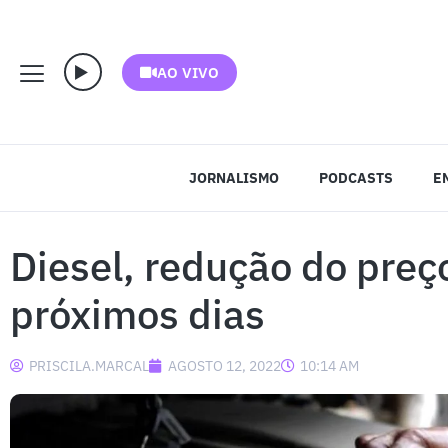
AO VIVO
JORNALISMO
PODCASTS
E
Diesel, redução do preç
próximos dias
PRISCILA.MARCAL
AGOSTO 12, 2022
10:14 AM