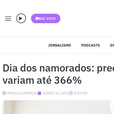
AO VIVO
JORNALISMO
PODCASTS
E
Dia dos namorados: pre
variam até 366%
PRISCILA.MARCAL
JUNHO 10, 2021
8:45 AM