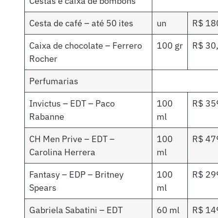
Cestas e caixa de bombons
Cesta de café – até 50 ites
un
R$ 18
Caixa de chocolate – Ferrero
100 gr
R$ 30
Rocher
Perfumarias
Invictus – EDT – Paco
100
R$ 35
Rabanne
ml
CH Men Prive – EDT –
100
R$ 47
Carolina Herrera
ml
Fantasy – EDP – Britney
100
R$ 29
Spears
ml
Gabriela Sabatini – EDT
60 ml
R$ 14