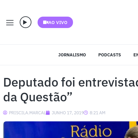
AO VIVO
JORNALISMO
PODCASTS
E
Deputado foi entrevist
da Questão”
PRISCILA.MARCAL
JUNHO 17, 2019
8:21 AM