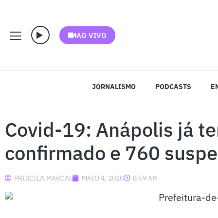
AO VIVO
JORNALISMO
PODCASTS
E
Covid-19: Anápolis já t
confirmado e 760 suspe
PRISCILA.MARCAL
MAIO 4, 2020
8:59 AM