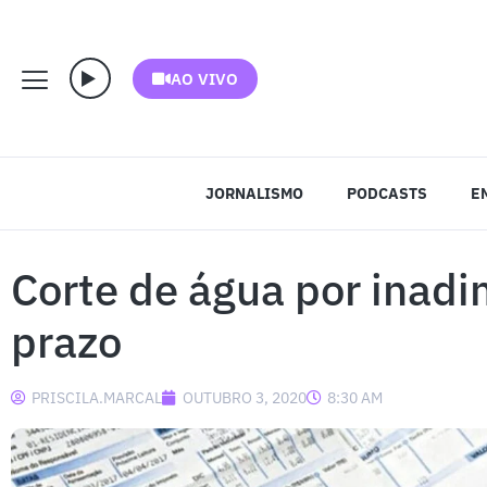
AO VIVO
JORNALISMO
PODCASTS
E
Corte de água por inad
prazo
PRISCILA.MARCAL
OUTUBRO 3, 2020
8:30 AM