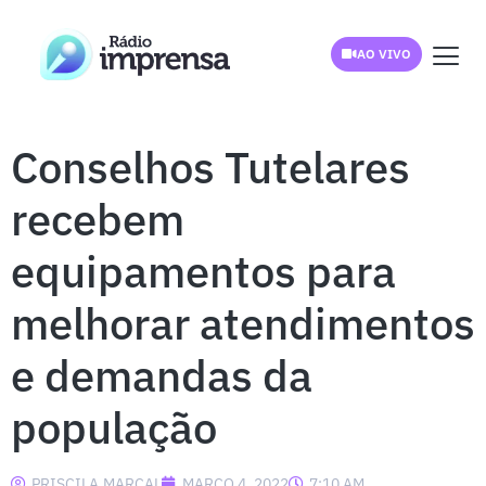
AO VIVO
Conselhos Tutelares
recebem
equipamentos para
melhorar atendimentos
e demandas da
população
PRISCILA.MARCAL
MARÇO 4, 2022
7:10 AM