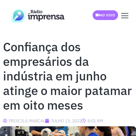
AO VIVO
Confiança dos
empresários da
indústria em junho
atinge o maior patamar
em oito meses
PRISCILA.MARCAL
JULHO 13, 2022
8:01 AM