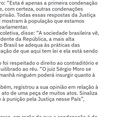
oro: “Esta é apenas a primeira condenação
 e, com certeza, outras condenações
risão. Todas essas respostas da Justiça
 e mostram à população que estamos
parlamentar.
letiva, disse: “A sociedade brasileira vê,
idente da República, a mais alta
o Brasil se adequa às práticas das
ção de que aqui tem lei e ela está sendo
foi respeitado o direito ao contraditório e
librado ao réu. “O juiz Sérgio Moro se
amanhã ninguém poderá insurgir quanto à
bém, registrou a sua opinião em relação à
 ato de uma peça de muitos atos. Sinaliza
 à punição pela Justiça nesse País”,
preso, em razão de que a condenação é de