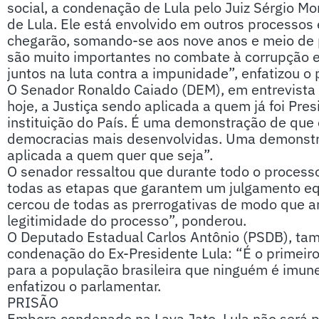
social, a condenação de Lula pelo Juiz Sérgio M
de Lula. Ele está envolvido em outros processos
chegarão, somando-se aos nove anos e meio de p
são muito importantes no combate à corrupção
juntos na luta contra a impunidade”, enfatizou o 
O Senador Ronaldo Caiado (DEM), em entrevista co
hoje, a Justiça sendo aplicada a quem já foi Pres
instituição do País. É uma demonstração de que 
democracias mais desenvolvidas. Uma demonstra
aplicada a quem quer que seja”.
O senador ressaltou que durante todo o processo 
todas as etapas que garantem um julgamento equi
cercou de todas as prerrogativas de modo que 
legitimidade do processo”, ponderou.
O Deputado Estadual Carlos Antônio (PSDB), tam
condenação do Ex-Presidente Lula: “É o primeiro
para a população brasileira que ninguém é imune
enfatizou o parlamentar.
PRISÃO
Embora condenado na Lava Jato, Lula não será 