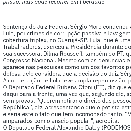
prisão, mas pode recorrer em liberdade
Sentença do Juiz Federal Sérgio Moro condenou 
Lula, por crimes de corrupção passiva e lavagem
cobertura triplex, no Guarujá-SP. Lula, que é um
Trabalhadores, exerceu a Presidência durante d
sua sucessora, Dilma Rousseff, também do PT, q
Congresso Nacional. Mesmo com as denúncias e p
aparece nas pesquisas como um dos favoritos pa
defesa dele considera que a decisão do Juiz Sérgi
A condenação de Lula teve ampla repercussão, pr
O Deputado Federal Rubens Otoni (PT), diz que e
daqui para a frente, uma vez que, segundo ele, 
sem provas. “Querem retirar o direito das pesso
República”, diz, acrescentando que o petista e
e seria este o fato que tem incomodado tanto. “
amparados com o anseio popular”, acredita.
O Deputado Federal Alexandre Baldy (PODEMOS)