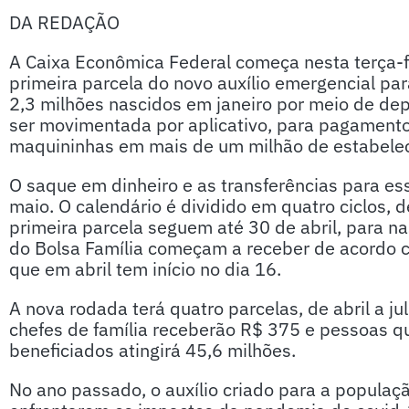
DA REDAÇÃO
A Caixa Econômica Federal começa nesta terça-f
primeira parcela do novo auxílio emergencial p
2,3 milhões nascidos em janeiro por meio de dep
ser movimentada por aplicativo, para pagamento 
maquininhas em mais de um milhão de estabelec
O saque em dinheiro e as transferências para e
maio. O calendário é dividido em quatro ciclos, 
primeira parcela seguem até 30 de abril, para n
do Bolsa Família começam a receber de acordo c
que em abril tem início no dia 16.
A nova rodada terá quatro parcelas, de abril a j
chefes de família receberão R$ 375 e pessoas qu
beneficiados atingirá 45,6 milhões.
No ano passado, o auxílio criado para a populaç