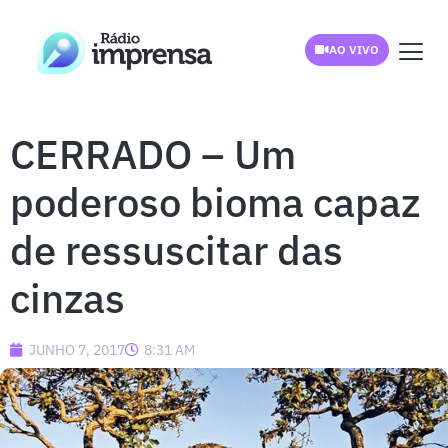
AO VIVO
CERRADO – Um
poderoso bioma capaz
de ressuscitar das
cinzas
JUNHO 7, 2017
8:31 AM