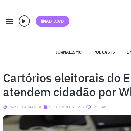
AO VIVO
JORNALISMO
PODCASTS
E
Cartórios eleitorais do 
atendem cidadão por 
PRISCILA.MARCAL
SETEMBRO 24, 2020
8:54 AM