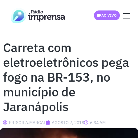
AO VIVO
Carreta com
eletroeletrônicos pega
fogo na BR-153, no
município de
Jaranápolis
PRISCILA.MARCAL
AGOSTO 7, 2018
6:34 AM