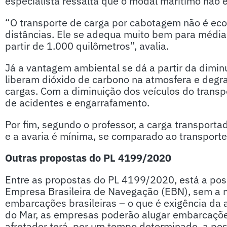
especialista ressalta que o modal marítimo não é
“O transporte de carga por cabotagem não é ec
distâncias. Ele se adequa muito bem para médias
partir de 1.000 quilômetros”, avalia.
Já a vantagem ambiental se dá a partir da dimi
liberam dióxido de carbono na atmosfera e degr
cargas. Com a diminuição dos veículos do trans
de acidentes e engarrafamento.
Por fim, segundo o professor, a carga transport
e a avaria é mínima, se comparado ao transporte 
Outras propostas do PL 4199/2020
Entre as propostas do PL 4199/2020, está a poss
Empresa Brasileira de Navegação (EBN), sem a 
embarcações brasileiras – o que é exigência da a
do Mar, as empresas poderão alugar embarcações
afretador terá, por um tempo determinado, a pos