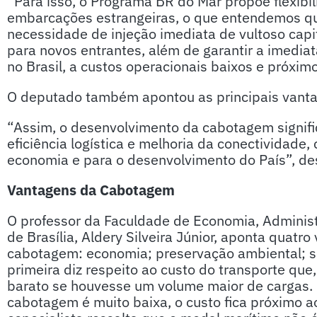
“Para isso, o Programa BR do Mar propõe flexibil
embarcações estrangeiras, o que entendemos qu
necessidade de injeção imediata de vultoso capi
para novos entrantes, além de garantir a imedia
no Brasil, a custos operacionais baixos e próxim
O deputado também apontou as principais vanta
“Assim, o desenvolvimento da cabotagem signif
eficiência logística e melhoria da conectividade
economia e para o desenvolvimento do País”, de
Vantagens da Cabotagem
O professor da Faculdade de Economia, Administ
de Brasília, Aldery Silveira Júnior, aponta quatr
cabotagem: economia; preservação ambiental; se
primeira diz respeito ao custo do transporte que
barato se houvesse um volume maior de cargas
cabotagem é muito baixa, o custo fica próximo ao