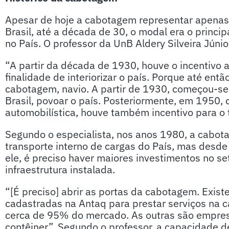
Apesar de hoje a cabotagem representar apenas
Brasil, até a década de 30, o modal era o princip
no País. O professor da UnB Aldery Silveira Júni
“A partir da década de 1930, houve o incentivo a
finalidade de interiorizar o país. Porque até entã
cabotagem, navio. A partir de 1930, começou-se a
Brasil, povoar o país. Posteriormente, em 1950, 
automobilística, houve também incentivo para o t
Segundo o especialista, nos anos 1980, a cabo
transporte interno de cargas do País, mas desde
ele, é preciso haver maiores investimentos no s
infraestrutura instalada.
“[É preciso] abrir as portas da cabotagem. Exis
cadastradas na Antaq para prestar serviços na
cerca de 95% do mercado. As outras são empre
contêiner”. Segundo o professor, a capacidade 