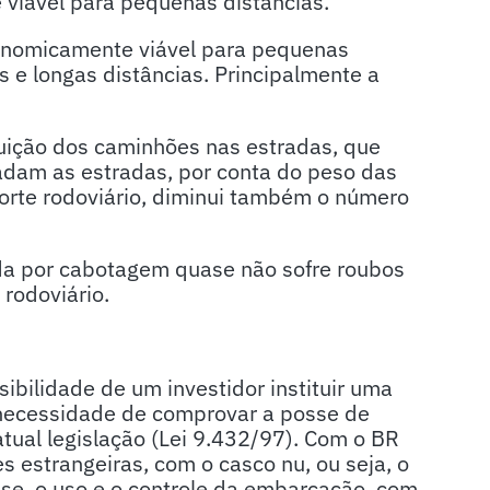
 viável para pequenas distâncias.
onomicamente viável para pequenas
 e longas distâncias. Principalmente a
nuição dos caminhões nas estradas, que
adam as estradas, por conta do peso das
porte rodoviário, diminui também o número
ada por cabotagem quase não sofre roubos
rodoviário.
ibilidade de um investidor instituir uma
necessidade de comprovar a posse de
tual legislação (Lei 9.432/97). Com o BR
 estrangeiras, com o casco nu, ou seja, o
se, o uso e o controle da embarcação, com