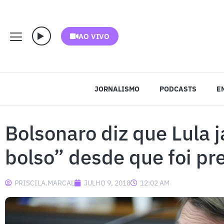
AO VIVO
JORNALISMO
PODCASTS
E
Bolsonaro diz que Lula j
bolso” desde que foi pr
PRISCILA.MARCAL
JULHO 9, 2018
12:02 AM