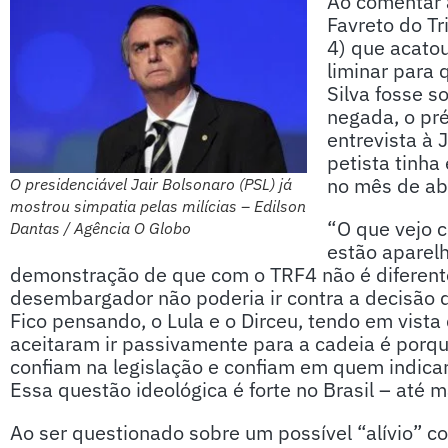
Ao comentar 
Favreto do Tr
4) que acato
liminar para 
Silva fosse s
negada, o pr
entrevista à
petista tinha
no mês de abr
O presidenciável Jair Bolsonaro (PSL) já
mostrou simpatia pelas milícias – Edilson
“O que vejo c
Dantas / Agência O Globo
estão aparel
demonstração de que com o TRF4 não é diferente
desembargador não poderia ir contra a decisão de
Fico pensando, o Lula e o Dirceu, tendo em vista
aceitaram ir passivamente para a cadeia é porqu
confiam na legislação e confiam em quem indicara
Essa questão ideológica é forte no Brasil – até m
Ao ser questionado sobre um possível “alívio” c