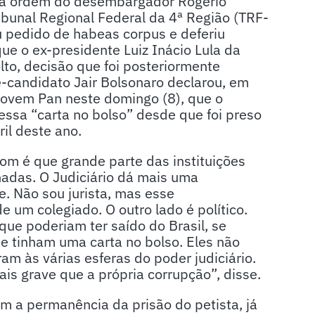
a ordem do desembargador Rogério
ibunal Regional Federal da 4ª Região (TRF-
u pedido de habeas corpus e deferiu
que o ex-presidente Luiz Inácio Lula da
olto, decisão que foi posteriormente
é-candidato Jair Bolsonaro declarou, em
 Jovem Pan neste domingo (8), que o
 essa “carta no bolso” desde que foi preso
il deste ano.
om é que grande parte das instituições
hadas. O Judiciário dá mais uma
. Não sou jurista, mas esse
 um colegiado. O outro lado é político.
 que poderiam ter saído do Brasil, se
e tinham uma carta no bolso. Eles não
m às várias esferas do poder judiciário.
ais grave que a própria corrupção”, disse.
om a permanência da prisão do petista, já