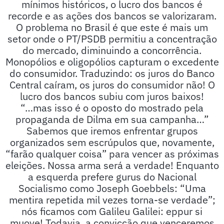
mínimos históricos, o lucro dos bancos é
recorde e as ações dos bancos se valorizaram.
O problema no Brasil é que este é mais um
setor onde o PT/PSDB permitiu a concentração
do mercado, diminuindo a concorrência.
Monopólios e oligopólios capturam o excedente
do consumidor. Traduzindo: os juros do Banco
Central caíram, os juros do consumidor não! O
lucro dos bancos subiu com juros baixos!
“…mas isso é o oposto do mostrado pela
propaganda de Dilma em sua campanha…”
Sabemos que iremos enfrentar grupos
organizados sem escrúpulos que, novamente,
“farão qualquer coisa” para vencer as próximas
eleições. Nossa arma será a verdade! Enquanto
a esquerda prefere gurus do Nacional
Socialismo como Joseph Goebbels: “Uma
mentira repetida mil vezes torna-se verdade”;
nós ficamos com Galileu Galilei: eppur si
muove! Todavia, a convicção que venceremos