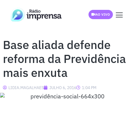
AO VIVO
Base aliada defende
reforma da Previdência
mais enxuta
LIDIA.MAGALHAES
JULHO 6, 2016
1:04 PM