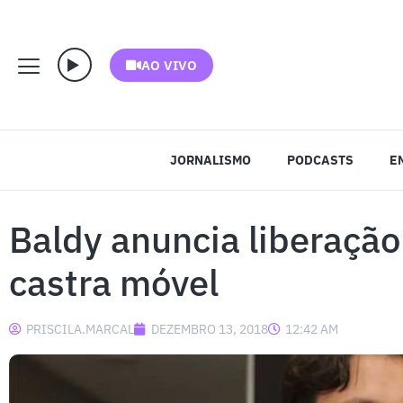
AO VIVO
JORNALISMO
PODCASTS
E
Baldy anuncia liberação
castra móvel
PRISCILA.MARCAL
DEZEMBRO 13, 2018
12:42 AM