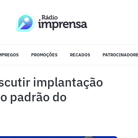
MPREGOS
PROMOÇÕES
RECADOS
PATROCINADOR
iscutir implantação
no padrão do