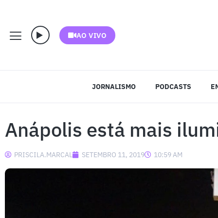
AO VIVO
JORNALISMO
PODCASTS
E
Anápolis está mais ilu
PRISCILA.MARCAL
SETEMBRO 11, 2019
10:59 AM