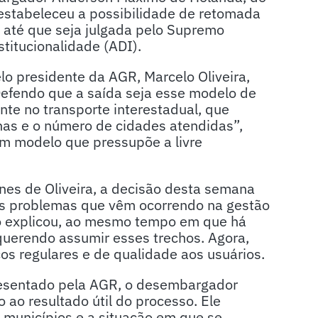
restabeleceu a possibilidade de retomada
 até que seja julgada pelo Supremo
titucionalidade (ADI).
o presidente da AGR, Marcelo Oliveira,
“Defendo que a saída seja esse modelo de
nte no transporte interestadual, que
as e o número de cidades atendidas”,
um modelo que pressupõe a livre
es de Oliveira, a decisão desta semana
os problemas que vêm ocorrendo na gestão
do explicou, ao mesmo tempo em que há
querendo assumir esses trechos. Agora,
ços regulares e de qualidade aos usuários.
presentado pela AGR, o desembargador
 ao resultado útil do processo. Ele
 municípios e a situação em que se