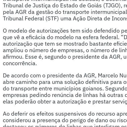
Tribunal de Justiça do Estado de Goiás (TJGO), 
pela AGR da gestão do transporte intermunicipal
Tribunal Federal (STF) uma Ação Direta de Incons
O modelo de autorizações tem sido defendido pel
que vê a eficácia do modelo na esfera federal. 
autorização que tem se mostrado bastante eficie
ampliou o número de empresas, o número de linh
afirmou. Esse é, segundo o presidente da AGR, 
concorrência.
De acordo com o presidente da AGR, Marcelo Nun
abre caminho para uma solução definitiva para 
do transporte entre municípios goianos. Segun
empresas pedindo renúncia de linhas há outras 
elas poderão obter a autorização e prestar servi
Ao deferir os efeitos suspensivos do recurso a
considerou a presença do perigo de dano ou risco
destacou os números de linhas que interligam os