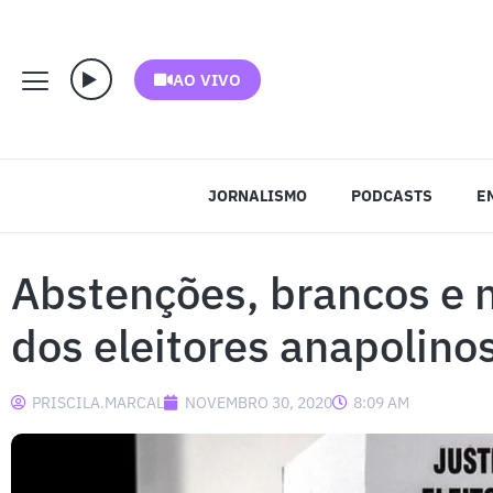
AO VIVO
JORNALISMO
PODCASTS
E
Abstenções, brancos e
dos eleitores anapolino
PRISCILA.MARCAL
NOVEMBRO 30, 2020
8:09 AM