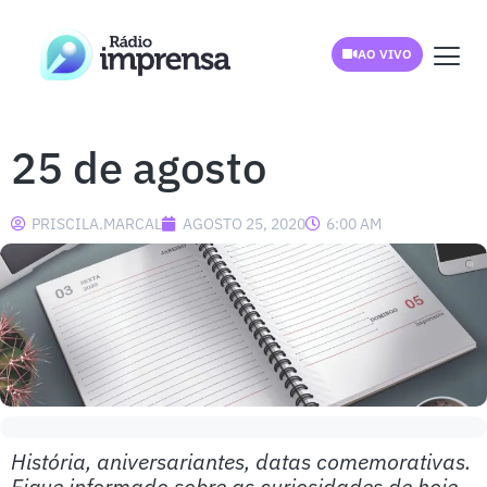
AO VIVO
25 de agosto
PRISCILA.MARCAL
AGOSTO 25, 2020
6:00 AM
História, aniversariantes, datas comemorativas.
Fique informado sobre as curiosidades de hoje