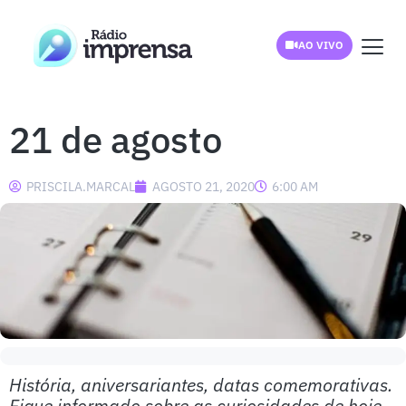
AO VIVO
21 de agosto
PRISCILA.MARCAL
AGOSTO 21, 2020
6:00 AM
História, aniversariantes, datas comemorativas.
Fique informado sobre as curiosidades de hoje