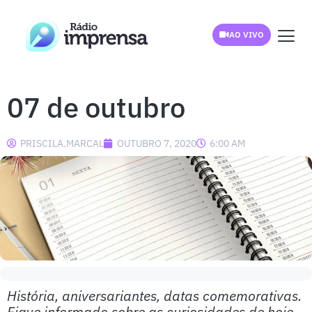
AO VIVO
07 de outubro
PRISCILA.MARCAL
OUTUBRO 7, 2020
6:00 AM
História, aniversariantes, datas comemorativas.
Fique informado sobre as curiosidades de hoje