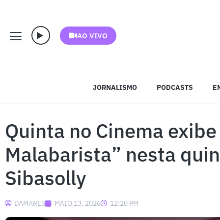
AO VIVO
JORNALISMO
PODCASTS
E
Quinta no Cinema exibe
Malabarista” nesta quint
Sibasolly
DAMARES
MAIO 13, 2026
12:20 PM