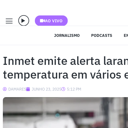
AO VIVO
JORNALISMO
PODCASTS
E
Inmet emite alerta lara
temperatura em vários 
DAMARES
JUNHO 23, 2025
5:12 PM