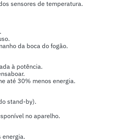
dos sensores de temperatura.
.
uso.
manho da boca do fogão.
uada à potência.
ensaboar.
me até 30% menos energia.
do stand-by).
sponível no aparelho.
 energia.