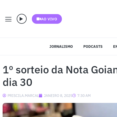
AO VIVO
JORNALISMO
PODCASTS
E
1º sorteio da Nota Goia
dia 30
PRISCILA.MARCAL
JANEIRO 8, 2025
7:30 AM